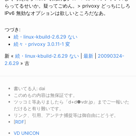
らってるせいか。疑ってごめん。> privoxy どっちにしろ
IPv6 無効なオプションは欲しいところだなあ。
つづき:
続・linux-kbuild-2.6.29 ない
続々・privoxy 3.0.11-1 変
新 «
続・linux-kbuild-2.6.29 ない
|
最新
|
20090324-
2.6.29
» 古
書いてる人: dai
このめもの内容は無保証です。
ツッコミ等ありましたら「d+d●vdr.jp」までご一報いた
だけると有り難いです。
リンク、引用、アンテナ捕捉等は御自由にどうぞ。
[
RDF
]
VD UNICON