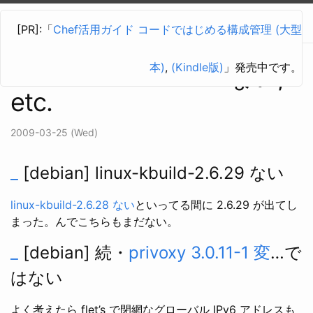
vdrめも
[PR]:「
Chef活用ガイド コードではじめる構成管理 (大型
本)
,
(Kindle版)
」発売中です。
linux-kbuild-2.6.29 ない,
etc.
2009-03-25 (Wed)
_
[debian] linux-kbuild-2.6.29 ない
linux-kbuild-2.6.28 ない
といってる間に 2.6.29 が出てし
まった。んでこちらもまだない。
_
[debian] 続・
privoxy 3.0.11-1 変
…で
はない
よく考えたら flet’s で閉網なグローバル IPv6 アドレスも