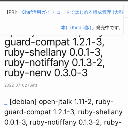
vdrめも
[PR]:「
Chef活用ガイド コードではじめる構成管理 (大型
本)
,
(Kindle版)
」発売中です。
open-jtalk 1.11-2, ruby-
guard-compat 1.2.1-3,
ruby-shellany 0.0.1-3,
ruby-notiffany 0.1.3-2,
ruby-nenv 0.3.0-3
2022-07-02 (Sat)
_
[debian] open-jtalk 1.11-2, ruby-
guard-compat 1.2.1-3, ruby-shellany
0.0.1-3, ruby-notiffany 0.1.3-2, ruby-