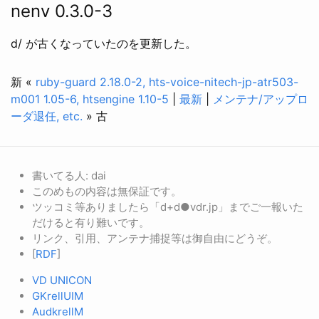
nenv 0.3.0-3
d/ が古くなっていたのを更新した。
新 «
ruby-guard 2.18.0-2, hts-voice-nitech-jp-atr503-
m001 1.05-6, htsengine 1.10-5
|
最新
|
メンテナ/アップロ
ーダ退任, etc.
» 古
書いてる人: dai
このめもの内容は無保証です。
ツッコミ等ありましたら「d+d●vdr.jp」までご一報いた
だけると有り難いです。
リンク、引用、アンテナ捕捉等は御自由にどうぞ。
[
RDF
]
VD UNICON
GKrellUIM
AudkrellM