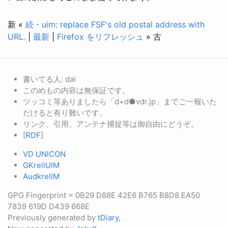
新 «
続・uim: replace FSF's old postal address with
URL.
|
最新
|
Firefox をリフレッシュ
» 古
書いてる人: dai
このめもの内容は無保証です。
ツッコミ等ありましたら「d+d●vdr.jp」までご一報いた
だけると有り難いです。
リンク、引用、アンテナ捕捉等は御自由にどうぞ。
[
RDF
]
VD UNICON
GKrellUIM
AudkrellM
GPG Fingerprint = 0B29 D88E 42E6 B765 B8D8 EA50
7839 619D D439 668E
Previously generated by
tDiary
,